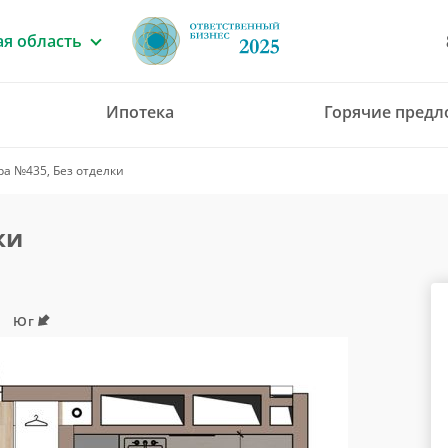
я область
Ипотека
Горячие пред
8 (4912) 777-777
ра №435, Без отделки
office@green-gar
ки
Юг