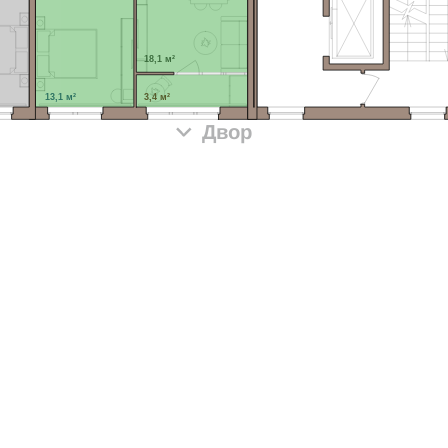
18,1 м²
13,1 м²
3,4 м²
Двор