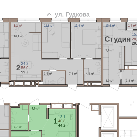
ул. Гудкова
3,2 м²
11,8 м²
12,4 м²
15,6 м²
1,4 м²
15
16,1 м²
Cтудия
28
29
5,6 м²
24,2
2
56,0
59,2
²
3,5 м²
7,9 м²
4,3 м²
3,0 м²
3,8 м²
4,9 м²
13,1
1
40,8
44,2
4,7 м²