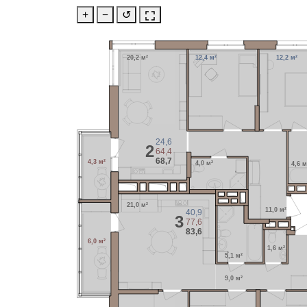
+
−
↺
20,2 м²
12,4 м²
12,2 м²
24,6
2
64,4
68,7
4,3 м²
4,0 м²
4,6 м
21,0 м²
11,0 м²
40,9
3
77,6
83,6
6,0 м²
1,6 м²
5,1 м²
9,0 м²