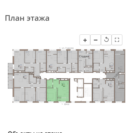
План этажа
−
+
↺
ул. Гудкова
20,2 м²
12,4 м²
12,2 м²
3,2 м²
11,8 м²
12,4 м²
15,6 м²
1,4 м²
12,1 м²
3,4 м²
3,2 м²
15,6
Cтудия
16,1 м²
28,0
15,6 м²
29,4
5,6 м²
24,6
24,2
12,1
2
2
1
64,4
56,0
36,7
13,6
1
68,7
59,2
40,1
4,3 м²
4,0 м²
46,0
4,6 м²
3,5 м²
7,9 м²
4,3 м²
49,2
4,4 м²
4,6 м²
Вы здесь
3,0 м²
3,8 м²
16,8 м²
21,0 м²
11,0 м²
40,9
3
77,6
8,7 м²
83,6
6,0 м²
4,9 м²
1,6 м²
4,6 м²
5,1 м²
13,1
12,7
1
1
4,8 м²
4,7 м²
40,8
39,2
9,0 м²
44,2
42,4
4,7 м²
2,3 м²
18,1 м²
17,0 м²
13,7 м²
13,8 м²
13,4 м²
13,1 м²
3,4 м²
12,7 м²
3,2 м²
13,6 м²
Двор