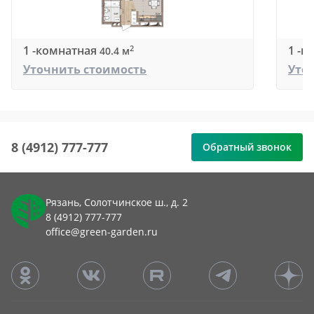
1 -комнатная
1 -к
2
40.4 м
Уточнить стоимость
Уто
8 (4912) 777-777
Обратный звонок
Рязань, Солотчинское ш., д. 2
8 (4912) 777-777
office@green-garden.ru