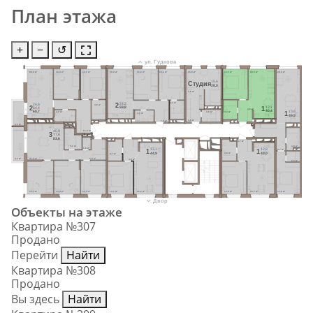
План этажа
+
−
↺
ул. Гудкова
20,2 м²
12,4 м²
12,2 м²
19,9 м²
11,8 м²
12,4 м²
15,6 м²
12,1 м²
19,3 м²
20,3 м²
15,6
Cтудия
28,0
5,6 м²
4,3 м²
24,2
2
24,6
4,6 м²
2
12,1
59,8
1
64,4
4,6 м²
40,4
68,7
13,6
1
3,8 м²
4,0 м²
4,4 м²
3,5 м²
49,5
3,0 м²
7,9 м²
4,3 м²
40,9
11,0 м²
3
77,6
83,6
4,7 м²
4,6 м²
5,1 м²
1,6 м²
13,1
12,8
8,7 м²
1
1
4,8 м²
44,9
43,0
4,7 м²
21,0 м²
4,3 м²
9,0 м²
4,9 м²
2,3 м²
13,7 м²
13,8 м²
13,4 м²
13,1 м²
22,2 м²
12,8 м²
20,7 м²
13,6 м²
Двор
Объекты на этаже
Квартира №307
Продано
Перейти
Найти
Квартира №308
Продано
Вы здесь
Найти