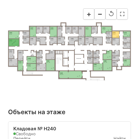
−
+
↺
Н257
Н258
Н260
Н261
Н264
Н266
Н267
Н268
Н271
Н273
Н274
7,9 м²
5,2 м²
5,2 м²
8,9 м²
5,5 м²
4,8 м²
4,8 м²
7,8 м²
7,8 м²
4,6 м²
7,2 м²
1730
3630
2280
2280
2280
2280
2280
2280
2100
2110
Н253
Н254
Н278
Н279
2030
2280
2280
Н275
9,5 м²
4,4 м²
5,8 м²
4,9 м²
3,7 м²
3600
2000
2000
3600
3600
3600
3600
1980
2200
2330
2460
2200
2480
1530
2180
2180
2600
1870
2500
3660
3360
Н280
Н255
Н256
Н259
Н262
Н263
Н265
Н269
Н270
Н272
Н276
Н277
1360
2630
1360
4,7 м²
4,6 м²
6,0 м²
7,2 м²
5,9 м²
5,9 м²
7,2 м²
5,9 м²
7,0 м²
8,3 м²
3,5 м²
Н252
Вы здесь
3380
5,8 м²
1920
2210
2060
2210
1880
9,4 м²
2710
2460
2480
2200
2480
1870
2800
2330
2630
2710
2630
2710
2500
Н281
2180
3170
2200
2560
3660
4,7 м²
1920
2460
Н251
Н287
Н241
Н249
5,4 м²
Н245
Н282
Н286
8,1 м²
Н292
Н291
8,2 м²
6,1 м²
3,9 м²
1240
Помещ. 
6,0 м²
4,0 м²
3,6 м²
4,1 м²
уборочн. 
2500
1840
1840
3060
1840
инвентаря
3140
1770
2010
1780
1910
2430
Н285
3050
3140
2460
Н246
Н244
Н293
Н290
3480
3050
Электрощитовая
4,0 м²
1600
1750
7,7 м²
3,8 м²
3,6 м²
4,0 м²
2500
Н250
Н283
2410
Н242
Н288
2000
8,1 м²
2050
2000
3210
6,0 м²
Н248
1910
Н284
11,7 м²
11,7 м²
1770
2010
6,1 м²
3,3 м²
2600
Н243
Н289
1800
2430
Н247
3100
1830
2460
8,1 м²
8,3 м²
7,8 м²
2420
2500
3820
2500
3820
3210
3230
3050
3330
3050
3480
1750
Н240
20,9 м²
2570
8100
Объекты на этаже
Кладовая № Н240
Свободно
Перейти
Найти