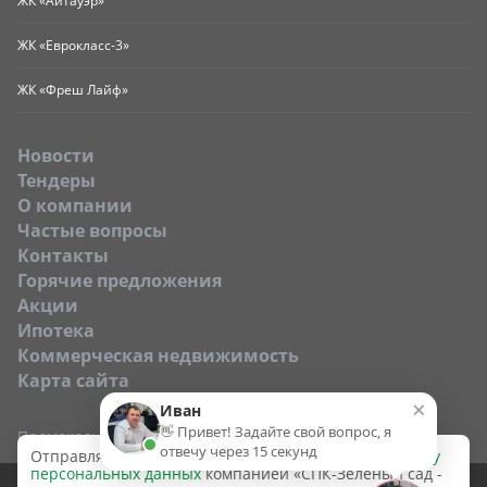
ЖК «Айтауэр»
ЖК «Еврокласс-3»
ЖК «Фреш Лайф»
Новости
Тендеры
O компании
Частые вопросы
Контакты
Горячие предложения
Акции
Ипотека
Коммерческая недвижимость
Карта сайта
×
Иван
👋 Привет! Задайте свой вопрос, я
Промокод:
отвечу через 15 секунд
Отправляя эту форму, вы даёте согласие на
обработку
персональных данных
компанией «СПК-Зеленый сад -