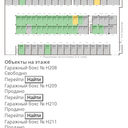
4150
3600
3600
3600
3600
3600
3600
3600
3600
3600
3600
3600
3600
3600
3600
7100
3000
3000
3000
3000
3000
3000
3000
3000
3000
3000
3000
3000
3000
3050
3450
3000
2940
4420
MM54
MM55
MM56
MM57
MM58
MM59
MM60
MM61
MM62
MM63
MM64
MM65
MM66
MM67
MM68
MM69
MM70
Н223
16,2 м²
16,2 м²
16,2 м²
16,2 м²
16,2 м²
16,2 м²
16,2 м²
16,2 м²
16,2 м²
16,2 м²
16,2 м²
16,2 м²
16,2 м²
16,4 м²
18,6 м²
16,2 м²
15,9 м²
22,6 м²
5450
5450
5450
5450
5450
5450
5450
5450
5450
5450
5450
5450
5450
5450
5450
5450
5450
5200
4-й подъезд
Н222
MM37
MM38
MM39
MM40
MM41
MM42
MM43
MM44
MM45
MM46
MM47
MM48
MM49
MM50
MM51
MM52
MM53
22,6 м²
16,2 м²
16,2 м²
16,2 м²
16,2 м²
16,2 м²
16,2 м²
16,2 м²
16,2 м²
16,2 м²
16,2 м²
16,2 м²
16,2 м²
16,2 м²
16,4 м²
19,5 м²
17,3 м²
15,9 м²
5200
5450
5450
5450
5450
5450
5450
5450
5450
5450
5450
5450
5450
5450
5450
5450
5450
5450
3000
3000
3000
3000
3000
3000
3000
3000
3000
3000
3000
3000
3000
3050
3580
3250
2940
4420
3600
3600
3600
3600
3600
3600
3600
3600
3600
3600
3600
3600
3600
3600
Н208
Н209
Н210
Н211
Н212
Н213
Н214
Н215
Н216
Н217
Н218
Н219
Н220
Н221
21,6 м²
21,6 м²
21,6 м²
21,6 м²
21,6 м²
21,6 м²
21,6 м²
21,6 м²
21,6 м²
21,6 м²
21,6 м²
21,6 м²
21,6 м²
21,6 м²
6000
6000
6000
6000
6000
6000
6000
6000
6000
6000
6000
6000
6000
6000
Подземная автостоянка (1-й этап)
Объекты на этаже
Гаражный бокс № Н208
Свободно
Перейти
Найти
Гаражный бокс № Н209
Продано
Перейти
Найти
Гаражный бокс № Н210
Продано
Перейти
Найти
Гаражный бокс № Н211
Продано