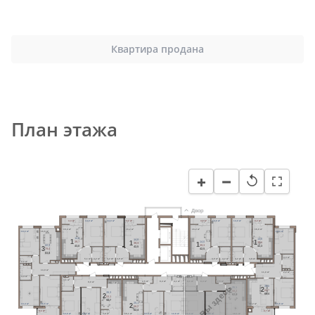
Квартира продана
План этажа
−
+
↺
Двор
3,3 м²
14,0 м²
14,0 м²
3,2 м²
3,2 м²
14,0 м²
14,0 м²
3,2 м²
16,4 м²
16,2 м²
16,2 м²
16,0 м²
13,3 м²
16,6 м²
12,4 м²
14,0
14,0
14,0
1
1
14,0
1
39,7
39,1
39,3
1
39,3
42,3
43,0
42,3
42,5
3
42,5
79,4
83,8
4,3 м²
5,1 м²
4,2 м²
4,2 м²
4,9 м²
4,9 м²
4,2 м²
4,2 м²
4,9 м²
2,2 м²
13,9 м²
11,0 м²
2,2 м²
4,4 м²
4,1 м²
2,5 м²
8,4 м²
4,1 м²
4,1 м²
8,4 м²
2,5 м²
9,0 м²
13,7 м²
Вы здесь
26,0
25,1
2
2
61,7
58,2
26,3
66,4
62,4
2
53,1
56,7
25,1
2
13,4 м²
15,6 м²
18,2 м²
13,6 м²
58,2
62,4
4,4 м²
4,7 м²
12,6 м²
13,7 м²
3,6 м²
18,1 м²
12,5 м²
12,8 м²
12,6 м²
12,5 м²
18,1 м²